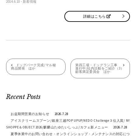
2014.6.10
-
新着情報
詳細はこちら
投
ドッグパーク完成/マル秘
第四工場・ドッグラン工事
商品開発 ほか
進行中/社内活動をご紹介（3）
顧客満足委員会 ほか
稿
ナ
ビ
Recent Posts
ゲ
お盆期間営業のお知らせ
2026.7.28
ー
アイスクリームスプーン/銀座三越POP UPUP/NEDO Challenge３位入賞/ NY
シ
SHOPPE＆OBJECT 2026/麒麟山たゆたいしっぷ/カフェ新メニュー
2026.7.28
夏季休業中のお問い合わせ・オンラインショップ・メンテナンスの対応につ