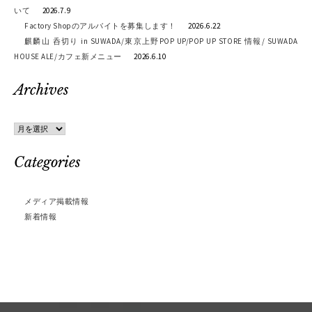
ョ
いて
2026.7.9
Factory Shopのアルバイトを募集します！
2026.6.22
ン
麒麟山 呑切り in SUWADA/東京上野POP UP/POP UP STORE 情報/ SUWADA
HOUSE ALE/カフェ新メニュー
2026.6.10
Archives
Archives
Categories
メディア掲載情報
新着情報