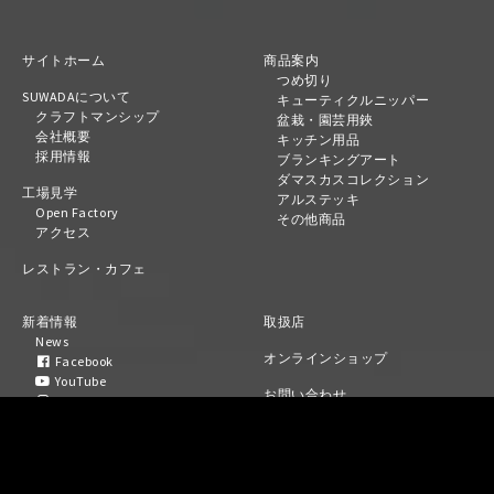
サイトホーム
商品案内
つめ切り
SUWADAについて
キューティクルニッパー
クラフトマンシップ
盆栽・園芸用鋏
会社概要
キッチン用品
採用情報
ブランキングアート
ダマスカスコレクション
工場見学
アルステッキ
Open Factory
その他商品
アクセス
レストラン・カフェ
新着情報
取扱店
News
オンラインショップ
Facebook
YouTube
お問い合わせ
SUWADA
プライバシーポリシー
SWD ART LAB
Twitter
English
LINE
中文