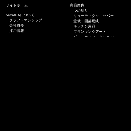
サイトホーム
商品案内
つめ切り
SUWADAについて
キューティクルニッパー
クラフトマンシップ
盆栽・園芸用鋏
会社概要
キッチン用品
採用情報
ブランキングアート
ダマスカスコレクション
工場見学
アルステッキ
Open Factory
その他商品
アクセス
レストラン・カフェ
新着情報
取扱店
News
オンラインショップ
Facebook
YouTube
お問い合わせ
SUWADA
プライバシーポリシー
SWD ART LAB
Twitter
English
LINE
中文
メンテナンス
よくあるご質問