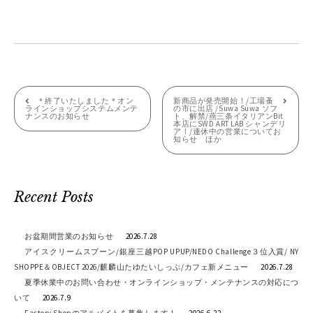
投
＊終了いたしました＊オン
新商品が発売開始！/工場蚤
ラインショップシステムメンテ
の市に出店 /Suwa Suwa ソフ
ナンスのお知らせ
ト、解禁/燕三条イタリアンBit
稿
本店にSWD ART LAB シャンデリ
ア！/連休中の営業についてお
知らせ ほか
ナ
ビ
ゲ
Recent Posts
ー
お盆期間営業のお知らせ
2026.7.28
シ
アイスクリームスプーン/銀座三越POP UPUP/NEDO Challenge３位入賞/ NY
SHOPPE＆OBJECT 2026/麒麟山たゆたいしっぷ/カフェ新メニュー
2026.7.28
ョ
夏季休業中のお問い合わせ・オンラインショップ・メンテナンスの対応につ
ン
いて
2026.7.9