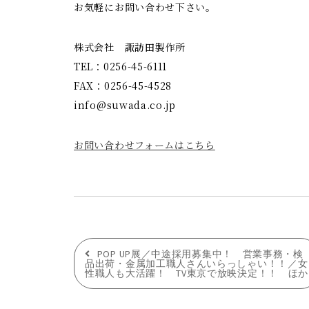
お気軽にお問い合わせ下さい。
株式会社 諏訪田製作所
TEL：0256-45-6111
FAX：0256-45-4528
info@suwada.co.jp
お問い合わせフォームはこちら
投
POP UP展／中途採用募集中！ 営業事務・検
品出荷・金属加工職人さんいらっしゃい！！／女
性職人も大活躍！ TV東京で放映決定！！ ほか
稿