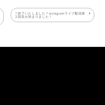
＊終了いたしました＊instagramライブ配信第
２回目が決まりました！
新着情報
取扱店
News
オンラインショップ
Facebook
YouTube