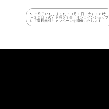
投
＊終了いたしました＊９月１日（火）１８時
～２２日（火）９時５９分 オンラインショップ
にて送料無料キャンペーンを開催いたします
稿
ナ
ビ
ゲ
ー
シ
サイトホーム
商品案内
つめ切り
SUWADAについて
キューティクルニッパー
ョ
クラフトマンシップ
盆栽・園芸用鋏