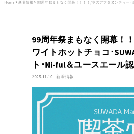
Home
新着情報
99周年祭まもなく開幕！！！！/冬のアフタヌンティー･ホワイトホ
99周年祭まもなく開幕！
ワイトホットチョコ･SUW
ト･Ni-ful＆ユースエール認定･M
2025.11.10
-
新着情報