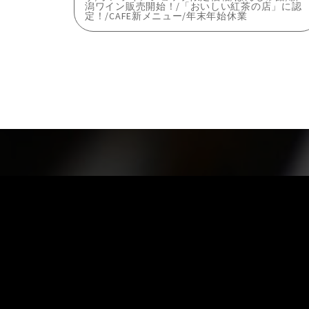
潟ワイン販売開始！/「おいしい紅茶の店」に認
定！/CAFE新メニュー/年末年始休業
稿
ナ
ビ
ゲ
ー
シ
サイトホーム
商品案内
つめ切り
ョ
SUWADAについて
キューティクルニッパー
クラフトマンシップ
盆栽・園芸用鋏
会社概要
キッチン用品
ン
採用情報
ブランキングアート
ダマスカスコレクション