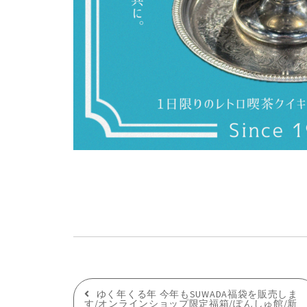
投
ゆく年くる年 今年もSUWADA福袋を販売しま
す/オンラインショップ限定福箱/ぽんしゅ館/新