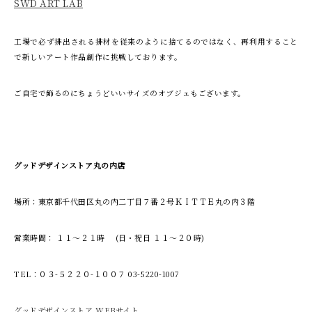
SWD ART LAB
工場で必ず排出される排材を従来のように捨てるのではなく、再利用すること
で新しいアート作品創作に挑戦しております。
ご自宅で飾るのにちょうどいいサイズのオブジェもございます。
グッドデザインストア丸の内店
場所：東京都千代田区丸の内二丁目７番２号ＫＩＴＴＥ丸の内３階
営業時間： １１～２１時 (日・祝日 １１～２０時)
TEL：０３-５２２０-１００７ 03-5220-1007
グッドデザインストア WEBサイト