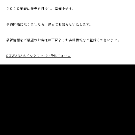
２０２０年春に発売を目指し、準備中です。
予約開始になりましたら、追ってお知らせいたします。
最新情報をご希望のお客様は下記よりお客様情報をご登録くださいませ。
SUWADAネイルクリッパー予約フォーム
投
年末年始 営業日のお知らせ
SUWADA NEWS 12月号リリ
ース：Good Design Award2019
燕三条が東京丸の内で開催！他
稿
ナ
ビ
Recent Posts