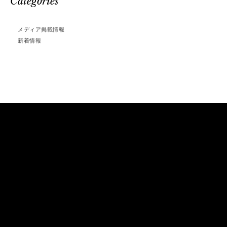
Categories
メディア掲載情報
新着情報
サイトホーム
商品案内
つめ切り
SUWADAについて
キューティクルニッパー
クラフトマンシップ
盆栽・園芸用鋏
会社概要
キッチン用品
採用情報
ブランキングアート
ダマスカスコレクション
工場見学
アルステッキ
Open Factory
その他商品
アクセス