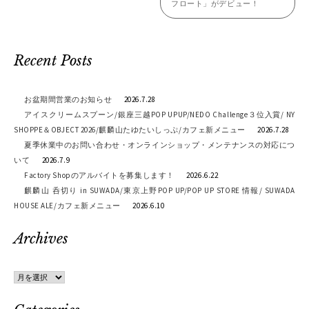
フロート」がデビュー！
ナ
ビ
ゲ
Recent Posts
ー
お盆期間営業のお知らせ
2026.7.28
シ
アイスクリームスプーン/銀座三越POP UPUP/NEDO Challenge３位入賞/ NY
SHOPPE＆OBJECT 2026/麒麟山たゆたいしっぷ/カフェ新メニュー
2026.7.28
ョ
夏季休業中のお問い合わせ・オンラインショップ・メンテナンスの対応につ
ン
いて
2026.7.9
Factory Shopのアルバイトを募集します！
2026.6.22
麒麟山 呑切り in SUWADA/東京上野POP UP/POP UP STORE 情報/ SUWADA
HOUSE ALE/カフェ新メニュー
2026.6.10
Archives
Archives