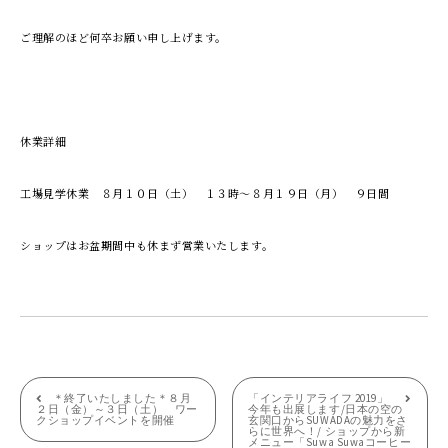
ご理解のほど何卒お願い申し上げます。
休業詳細
工場見学休業 ８月１０日（土） １３時～８月１９日（月） ９日間
ショップはお盆期間中も休まず営業いたします。
投
＊終了いたしました＊８月
「インテリアライフ 2019」
２日（金）～３日（土） ワー
今年も出展します/日本の空の
クショップイベントを開催
玄関口からSUWADAの魅力をさ
稿
らに世界へ！/ ショップから新
メニュー「Suwa Suwaコーヒー