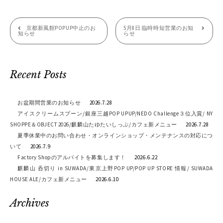
投
京都新風館POPUP中止のお
5月8日 臨時時短営業のお知
知らせ
らせ
稿
ナ
Recent Posts
ビ
ゲ
お盆期間営業のお知らせ
2026.7.28
ー
アイスクリームスプーン/銀座三越POP UPUP/NEDO Challenge３位入賞/ NY
SHOPPE＆OBJECT 2026/麒麟山たゆたいしっぷ/カフェ新メニュー
2026.7.28
シ
夏季休業中のお問い合わせ・オンラインショップ・メンテナンスの対応につ
いて
2026.7.9
ョ
Factory Shopのアルバイトを募集します！
2026.6.22
ン
麒麟山 呑切り in SUWADA/東京上野POP UP/POP UP STORE 情報/ SUWADA
HOUSE ALE/カフェ新メニュー
2026.6.10
Archives