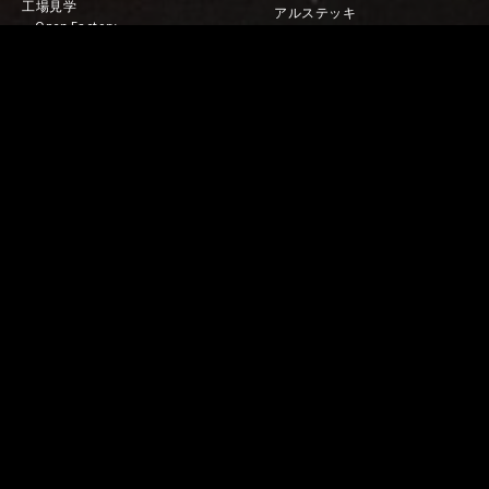
工場見学
アルステッキ
Open Factory
その他商品
アクセス
レストラン・カフェ
新着情報
取扱店
News
オンラインショップ
Facebook
YouTube
お問い合わせ
SUWADA
プライバシーポリシー
SWD ART LAB
Twitter
English
LINE
中文
メンテナンス
よくあるご質問
株式会社 諏訪田製作所