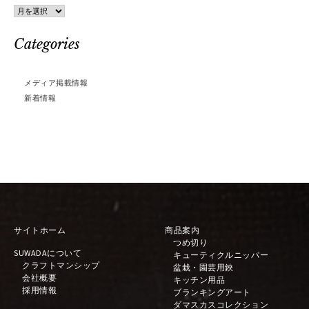
Archives
Categories
メディア掲載情報
新着情報
サイトホーム
商品案内
つめ切り
SUWADAについて
キューティクルニッパー
クラフトマンシップ
盆栽・園芸用鋏
会社概要
キッチン用品
採用情報
ブランキングアート
ダマスカスコレクション